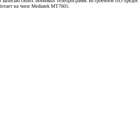
и записью своих любимых телепрограмм. Встроенное ПО предо
аботает на чипе Mediatek MT7601.