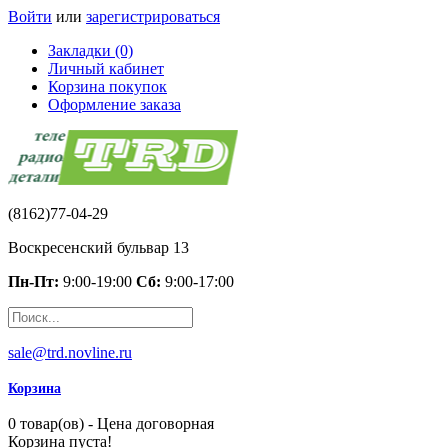
Войти
или
зарегистрироваться
Закладки (0)
Личный кабинет
Корзина покупок
Оформление заказа
(8162)77-04-29
Воскресенский бульвар 13
Пн-Пт:
9:00-19:00
Сб:
9:00-17:00
sale@trd.novline.ru
Корзина
0 товар(ов) - Цена договорная
Корзина пуста!