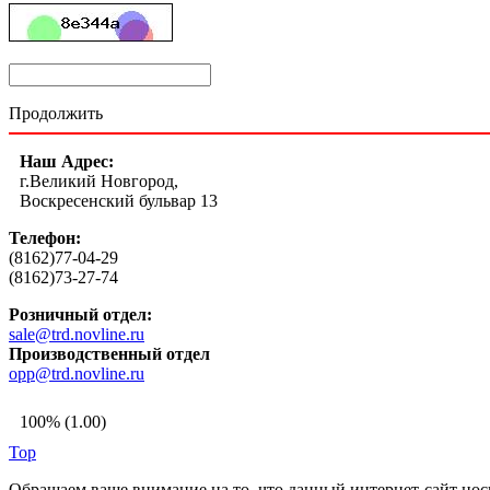
Продолжить
Наш Адрес:
г.Великий Новгород,
Воскресенский бульвар 13
Телефон:
(8162)77-04-29
(8162)73-27-74
Розничный отдел:
sale@trd.novline.ru
Производственный отдел
opp@trd.novline.ru
100% (1.00)
Top
Обращаем ваше внимание на то, что данный интернет-сайт но