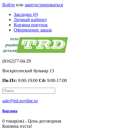
Войти
или
зарегистрироваться
Закладки (0)
Личный кабинет
Корзина покупок
Оформление заказа
(8162)77-04-29
Воскресенский бульвар 13
Пн-Пт:
9:00-19:00
Сб:
9:00-17:00
sale@trd.novline.ru
Корзина
0 товар(ов) - Цена договорная
Корзина пуста!