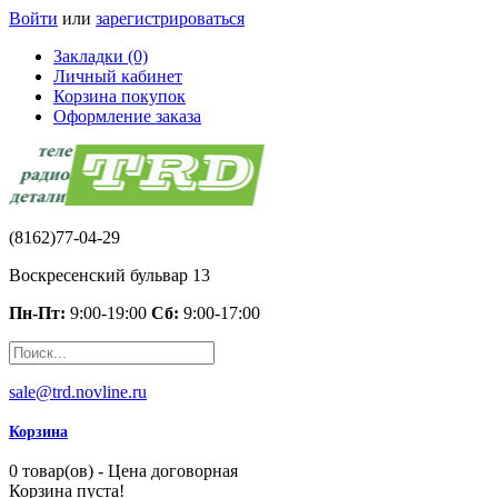
Войти
или
зарегистрироваться
Закладки (0)
Личный кабинет
Корзина покупок
Оформление заказа
(8162)77-04-29
Воскресенский бульвар 13
Пн-Пт:
9:00-19:00
Сб:
9:00-17:00
sale@trd.novline.ru
Корзина
0 товар(ов) - Цена договорная
Корзина пуста!