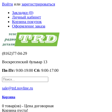
Войти
или
зарегистрироваться
Закладки (0)
Личный кабинет
Корзина покупок
Оформление заказа
(8162)77-04-29
Воскресенский бульвар 13
Пн-Пт:
9:00-19:00
Сб:
9:00-17:00
sale@trd.novline.ru
Корзина
0 товар(ов) - Цена договорная
Корзина пуста!