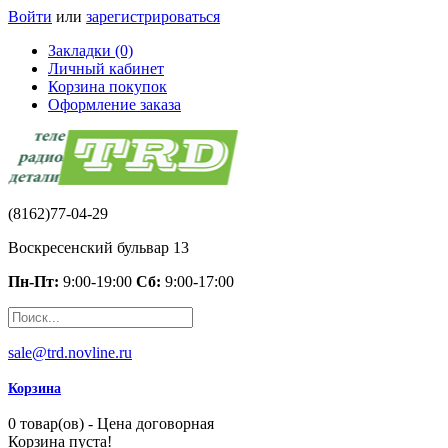
Войти
или
зарегистрироваться
Закладки (0)
Личный кабинет
Корзина покупок
Оформление заказа
(8162)77-04-29
Воскресенский бульвар 13
Пн-Пт:
9:00-19:00
Сб:
9:00-17:00
sale@trd.novline.ru
Корзина
0 товар(ов) - Цена договорная
Корзина пуста!