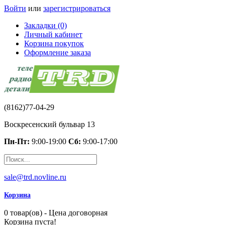
Войти
или
зарегистрироваться
Закладки (0)
Личный кабинет
Корзина покупок
Оформление заказа
(8162)77-04-29
Воскресенский бульвар 13
Пн-Пт:
9:00-19:00
Сб:
9:00-17:00
sale@trd.novline.ru
Корзина
0 товар(ов) - Цена договорная
Корзина пуста!