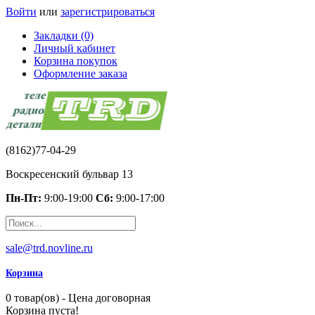
Войти
или
зарегистрироваться
Закладки (0)
Личный кабинет
Корзина покупок
Оформление заказа
(8162)77-04-29
Воскресенский бульвар 13
Пн-Пт:
9:00-19:00
Сб:
9:00-17:00
sale@trd.novline.ru
Корзина
0 товар(ов) - Цена договорная
Корзина пуста!