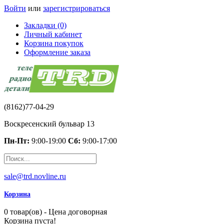
Войти
или
зарегистрироваться
Закладки (0)
Личный кабинет
Корзина покупок
Оформление заказа
(8162)77-04-29
Воскресенский бульвар 13
Пн-Пт:
9:00-19:00
Сб:
9:00-17:00
sale@trd.novline.ru
Корзина
0 товар(ов) - Цена договорная
Корзина пуста!