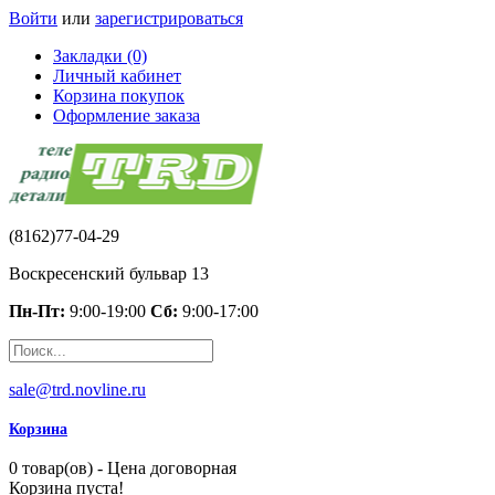
Войти
или
зарегистрироваться
Закладки (0)
Личный кабинет
Корзина покупок
Оформление заказа
(8162)77-04-29
Воскресенский бульвар 13
Пн-Пт:
9:00-19:00
Сб:
9:00-17:00
sale@trd.novline.ru
Корзина
0 товар(ов) - Цена договорная
Корзина пуста!