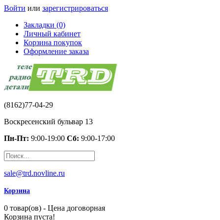
Войти
или
зарегистрироваться
Закладки (0)
Личный кабинет
Корзина покупок
Оформление заказа
(8162)77-04-29
Воскресенский бульвар 13
Пн-Пт:
9:00-19:00
Сб:
9:00-17:00
sale@trd.novline.ru
Корзина
0 товар(ов) - Цена договорная
Корзина пуста!