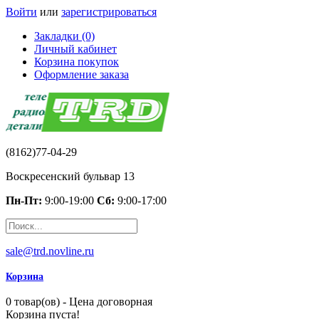
Войти
или
зарегистрироваться
Закладки (0)
Личный кабинет
Корзина покупок
Оформление заказа
(8162)77-04-29
Воскресенский бульвар 13
Пн-Пт:
9:00-19:00
Сб:
9:00-17:00
sale@trd.novline.ru
Корзина
0 товар(ов) - Цена договорная
Корзина пуста!