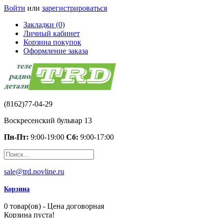
Войти
или
зарегистрироваться
Закладки (0)
Личный кабинет
Корзина покупок
Оформление заказа
(8162)77-04-29
Воскресенский бульвар 13
Пн-Пт:
9:00-19:00
Сб:
9:00-17:00
sale@trd.novline.ru
Корзина
0 товар(ов) - Цена договорная
Корзина пуста!