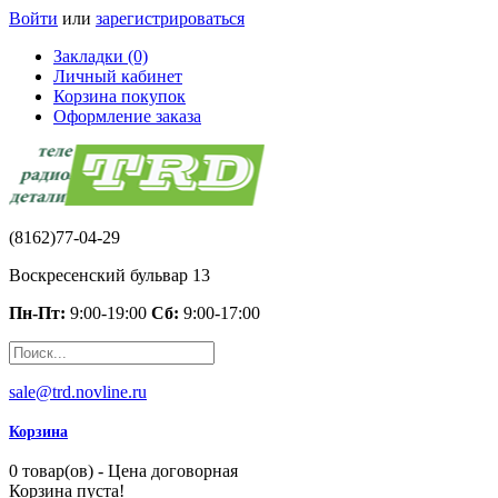
Войти
или
зарегистрироваться
Закладки (0)
Личный кабинет
Корзина покупок
Оформление заказа
(8162)77-04-29
Воскресенский бульвар 13
Пн-Пт:
9:00-19:00
Сб:
9:00-17:00
sale@trd.novline.ru
Корзина
0 товар(ов) - Цена договорная
Корзина пуста!