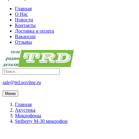
Главная
О Нас
Новости
Контакты
Доставка и оплата
Вакансии
Отзывы
sale@trd.novline.ru
Меню
Главная
Акустика
Микрофоны
Stelberry M-30 микрофон