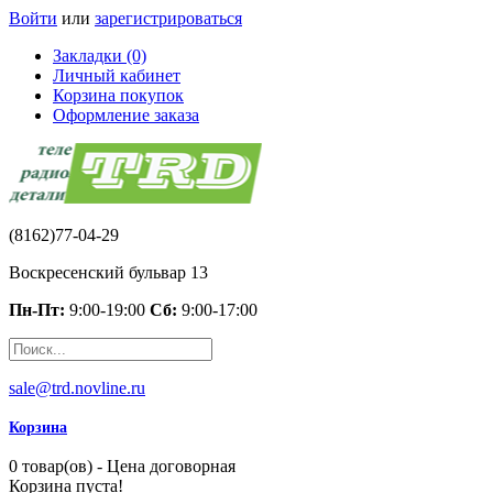
Войти
или
зарегистрироваться
Закладки (0)
Личный кабинет
Корзина покупок
Оформление заказа
(8162)77-04-29
Воскресенский бульвар 13
Пн-Пт:
9:00-19:00
Сб:
9:00-17:00
sale@trd.novline.ru
Корзина
0 товар(ов) - Цена договорная
Корзина пуста!