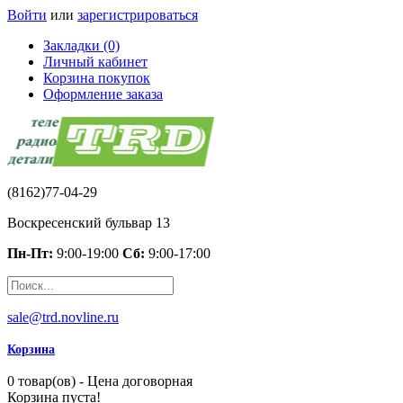
Войти
или
зарегистрироваться
Закладки (0)
Личный кабинет
Корзина покупок
Оформление заказа
(8162)77-04-29
Воскресенский бульвар 13
Пн-Пт:
9:00-19:00
Сб:
9:00-17:00
sale@trd.novline.ru
Корзина
0 товар(ов) - Цена договорная
Корзина пуста!