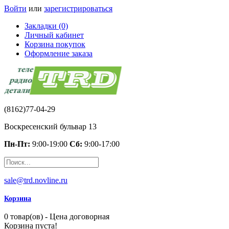
Войти
или
зарегистрироваться
Закладки (0)
Личный кабинет
Корзина покупок
Оформление заказа
(8162)77-04-29
Воскресенский бульвар 13
Пн-Пт:
9:00-19:00
Сб:
9:00-17:00
sale@trd.novline.ru
Корзина
0 товар(ов) - Цена договорная
Корзина пуста!