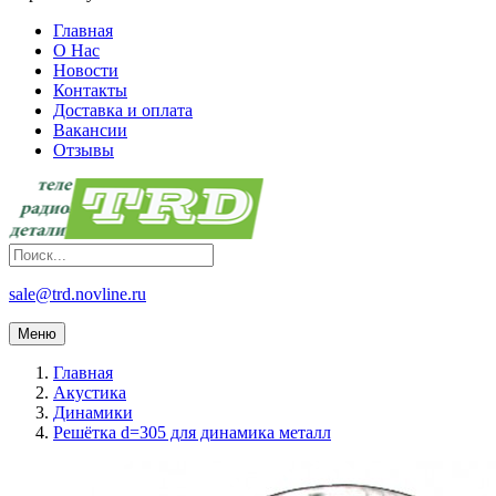
Главная
О Нас
Новости
Контакты
Доставка и оплата
Вакансии
Отзывы
sale@trd.novline.ru
Меню
Главная
Акустика
Динамики
Решётка d=305 для динамика металл