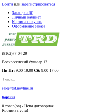
Войти
или
зарегистрироваться
Закладки (0)
Личный кабинет
Корзина покупок
Оформление заказа
(8162)77-04-29
Воскресенский бульвар 13
Пн-Пт:
9:00-19:00
Сб:
9:00-17:00
sale@trd.novline.ru
Корзина
0 товар(ов) - Цена договорная
Корзина пуста!