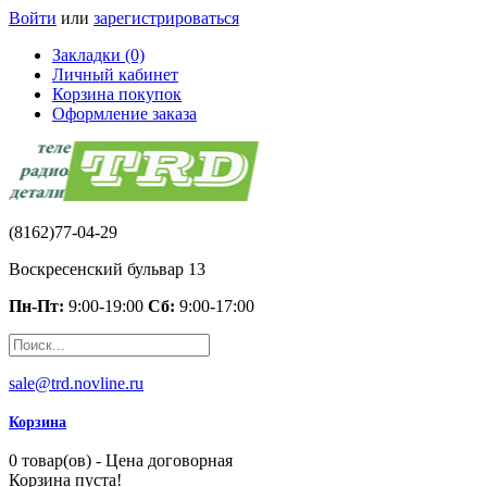
Войти
или
зарегистрироваться
Закладки (0)
Личный кабинет
Корзина покупок
Оформление заказа
(8162)77-04-29
Воскресенский бульвар 13
Пн-Пт:
9:00-19:00
Сб:
9:00-17:00
sale@trd.novline.ru
Корзина
0 товар(ов) - Цена договорная
Корзина пуста!