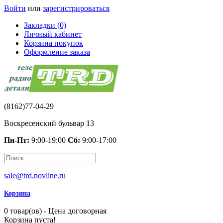
Войти
или
зарегистрироваться
Закладки (0)
Личный кабинет
Корзина покупок
Оформление заказа
(8162)77-04-29
Воскресенский бульвар 13
Пн-Пт:
9:00-19:00
Сб:
9:00-17:00
sale@trd.novline.ru
Корзина
0 товар(ов) - Цена договорная
Корзина пуста!