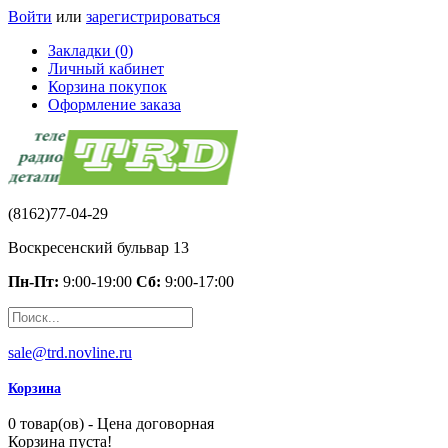
Войти
или
зарегистрироваться
Закладки (0)
Личный кабинет
Корзина покупок
Оформление заказа
(8162)77-04-29
Воскресенский бульвар 13
Пн-Пт:
9:00-19:00
Сб:
9:00-17:00
sale@trd.novline.ru
Корзина
0 товар(ов) - Цена договорная
Корзина пуста!