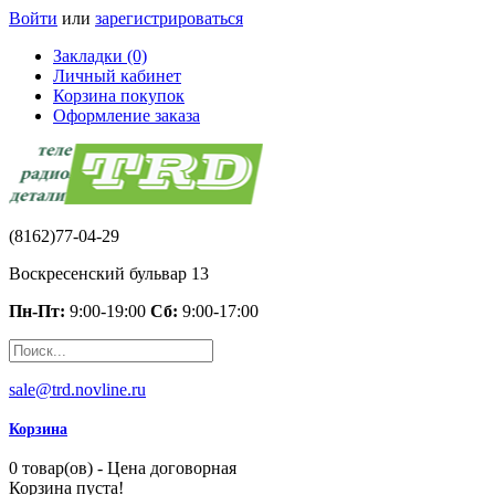
Войти
или
зарегистрироваться
Закладки (0)
Личный кабинет
Корзина покупок
Оформление заказа
(8162)77-04-29
Воскресенский бульвар 13
Пн-Пт:
9:00-19:00
Сб:
9:00-17:00
sale@trd.novline.ru
Корзина
0 товар(ов) - Цена договорная
Корзина пуста!