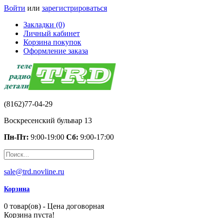
Войти
или
зарегистрироваться
Закладки (0)
Личный кабинет
Корзина покупок
Оформление заказа
(8162)77-04-29
Воскресенский бульвар 13
Пн-Пт:
9:00-19:00
Сб:
9:00-17:00
sale@trd.novline.ru
Корзина
0 товар(ов) - Цена договорная
Корзина пуста!