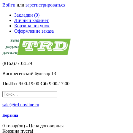
Войти
или
зарегистрироваться
Закладки (0)
Личный кабинет
Корзина покупок
Оформление заказа
(8162)77-04-29
Воскресенский бульвар 13
Пн-Пт:
9:00-19:00
Сб:
9:00-17:00
sale@trd.novline.ru
Корзина
0 товар(ов) - Цена договорная
Корзина пуста!