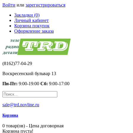
Войти
или
зарегистрироваться
Закладки (0)
Личный кабинет
Корзина покупок
Оформление заказа
(8162)77-04-29
Воскресенский бульвар 13
Пн-Пт:
9:00-19:00
Сб:
9:00-17:00
sale@trd.novline.ru
Корзина
0 товар(ов) - Цена договорная
Корзина пуста!