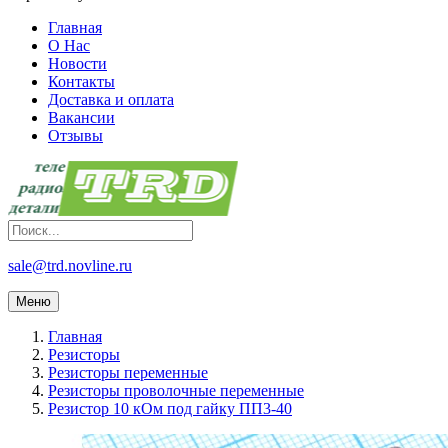
Главная
О Нас
Новости
Контакты
Доставка и оплата
Вакансии
Отзывы
sale@trd.novline.ru
Меню
Главная
Резисторы
Резисторы переменные
Резисторы проволочные переменные
Резистор 10 кОм под гайку ПП3-40