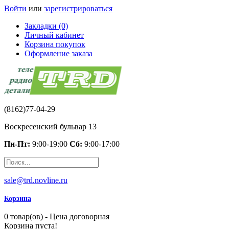
Войти
или
зарегистрироваться
Закладки (0)
Личный кабинет
Корзина покупок
Оформление заказа
(8162)77-04-29
Воскресенский бульвар 13
Пн-Пт:
9:00-19:00
Сб:
9:00-17:00
sale@trd.novline.ru
Корзина
0 товар(ов) - Цена договорная
Корзина пуста!