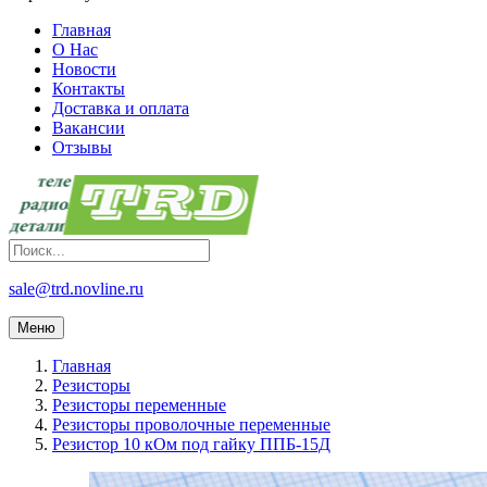
Главная
О Нас
Новости
Контакты
Доставка и оплата
Вакансии
Отзывы
sale@trd.novline.ru
Меню
Главная
Резисторы
Резисторы переменные
Резисторы проволочные переменные
Резистор 10 кОм под гайку ППБ-15Д