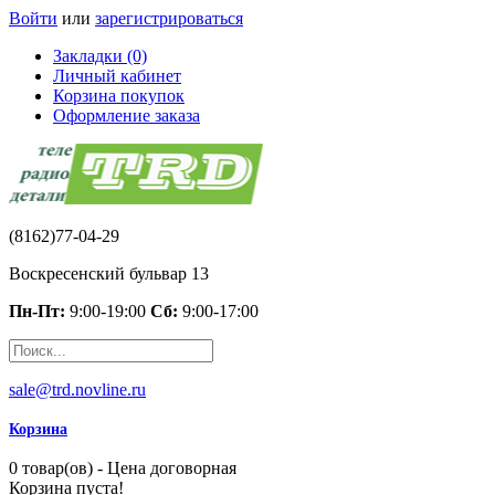
Войти
или
зарегистрироваться
Закладки (0)
Личный кабинет
Корзина покупок
Оформление заказа
(8162)77-04-29
Воскресенский бульвар 13
Пн-Пт:
9:00-19:00
Сб:
9:00-17:00
sale@trd.novline.ru
Корзина
0 товар(ов) - Цена договорная
Корзина пуста!