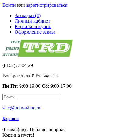
Войти
или
зарегистрироваться
Закладки (0)
Личный кабинет
Корзина покупок
Оформление заказа
(8162)77-04-29
Воскресенский бульвар 13
Пн-Пт:
9:00-19:00
Сб:
9:00-17:00
sale@trd.novline.ru
Корзина
0 товар(ов) - Цена договорная
Корзина пуста!