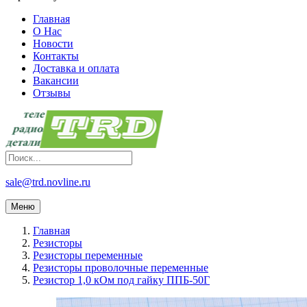
Главная
О Нас
Новости
Контакты
Доставка и оплата
Вакансии
Отзывы
sale@trd.novline.ru
Меню
Главная
Резисторы
Резисторы переменные
Резисторы проволочные переменные
Резистор 1,0 кОм под гайку ППБ-50Г