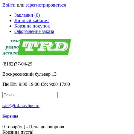
Войти
или
зарегистрироваться
Закладки (0)
Личный кабинет
Корзина покупок
Оформление заказа
(8162)77-04-29
Воскресенский бульвар 13
Пн-Пт:
9:00-19:00
Сб:
9:00-17:00
sale@trd.novline.ru
Корзина
0 товар(ов) - Цена договорная
Корзина пуста!