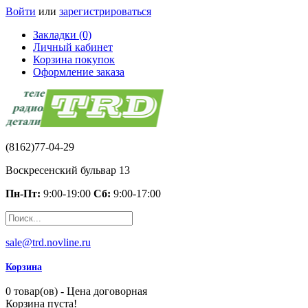
Войти
или
зарегистрироваться
Закладки (0)
Личный кабинет
Корзина покупок
Оформление заказа
(8162)77-04-29
Воскресенский бульвар 13
Пн-Пт:
9:00-19:00
Сб:
9:00-17:00
sale@trd.novline.ru
Корзина
0 товар(ов) - Цена договорная
Корзина пуста!