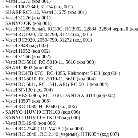
- Vestel 31273 (код 001)
- Vestel 10073349, 31274 (код 001)
- SHARP RC5112, Vestel 31275 (код 001)
- Vestel 31276 (код 001)
- SANYO OK (код 001)
- Vestel 31269 белый, RC39C, RC3902, 22884, 32884 черный (код
- Vestel RC3920, 20504790, 31272 (код 001)
- Vestel RC3920, 20504790, 31272 (код 001)
- Vestel 3948 (код 002)
- Vestel 11952 (код 002)
- Vestel 31566 (код 002)
- Vestel RC-5010, RC-5010-11, 5610 (код 003)
- SHARP 9802 (код 003)
- Vestel RC47B-07C , RC-1055, Elektromer 5433 (код 004)
- Vestel RC-5010, RC-5010-11, 5610 (код 004)
- Vestel RC-5011, RC-1541, AEG RC-5011 (код 004)
- Vestel SF-130 (код 004)
- Vestel VES32905, RC-1050, DANTAX 4113 (код 004)
- Vestel 10507 (код 005)
- Vestel RC-1030, HTK040 (код 006)
- SANYO 11UV19 HTK103 (код 006)
- SANYO 11UV19 HTK109 (код 006)
- Vestel RC-1940 (код 006)
- Vestel RC-2240 ( 11UV41A ) (код 006)
- Vestel RC-2040 , RC-2140 (чёрный), HTK054 (код 007)