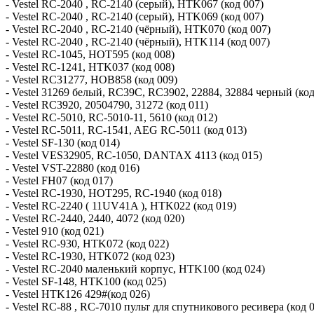
- Vestel RC-2040 , RC-2140 (серый), HTK067 (код 007)
- Vestel RC-2040 , RC-2140 (серый), HTK069 (код 007)
- Vestel RC-2040 , RC-2140 (чёрный), HTK070 (код 007)
- Vestel RC-2040 , RC-2140 (чёрный), HTK114 (код 007)
- Vestel RC-1045, HOT595 (код 008)
- Vestel RC-1241, HTK037 (код 008)
- Vestel RC31277, HOB858 (код 009)
- Vestel 31269 белый, RC39C, RC3902, 22884, 32884 черный (код
- Vestel RC3920, 20504790, 31272 (код 011)
- Vestel RC-5010, RC-5010-11, 5610 (код 012)
- Vestel RC-5011, RC-1541, AEG RC-5011 (код 013)
- Vestel SF-130 (код 014)
- Vestel VES32905, RC-1050, DANTAX 4113 (код 015)
- Vestel VST-22880 (код 016)
- Vestel FH07 (код 017)
- Vestel RC-1930, HOT295, RC-1940 (код 018)
- Vestel RC-2240 ( 11UV41A ), HTK022 (код 019)
- Vestel RC-2440, 2440, 4072 (код 020)
- Vestel 910 (код 021)
- Vestel RC-930, HTK072 (код 022)
- Vestel RC-1930, HTK072 (код 023)
- Vestel RC-2040 маленький корпус, HTK100 (код 024)
- Vestel SF-148, HTK100 (код 025)
- Vestel HTK126 429#(код 026)
- Vestel RC-88 , RC-7010 пульт для спутникового ресивера (код 