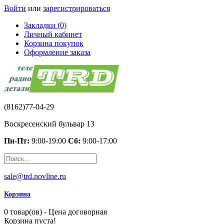
Войти
или
зарегистрироваться
Закладки (0)
Личный кабинет
Корзина покупок
Оформление заказа
(8162)77-04-29
Воскресенский бульвар 13
Пн-Пт:
9:00-19:00
Сб:
9:00-17:00
sale@trd.novline.ru
Корзина
0 товар(ов) - Цена договорная
Корзина пуста!