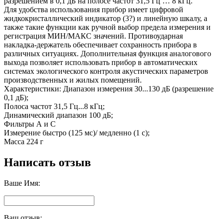
разрешением в 0,1 дБ на полосе частот 31,5 Гц … 8 кГц.
Для удобства использования прибор имеет цифровой
жидкокристаллический индикатор (3?) и линейную шкалу, а
также такие функции как ручной выбор предела измерения и
регистрация МИН/МАКС значений. Противоударная
накладка-держатель обеспечивает сохранность прибора в
различных ситуациях. Дополнительная функция аналогового
выхода позволяет использовать прибор в автоматических
системах экологического контроля акустических параметров
производственных и жилых помещений.
Характеристики: Диапазон измерения 30...130 дБ (разрешение
0,1 дБ);
Полоса частот 31,5 Гц...8 кГц;
Динамический диапазон 100 дБ;
Фильтры А и С
Измерение быстро (125 мс)/ медленно (1 с);
Масса 224 г
Написать отзыв
Ваше Имя:
Ваш отзыв: