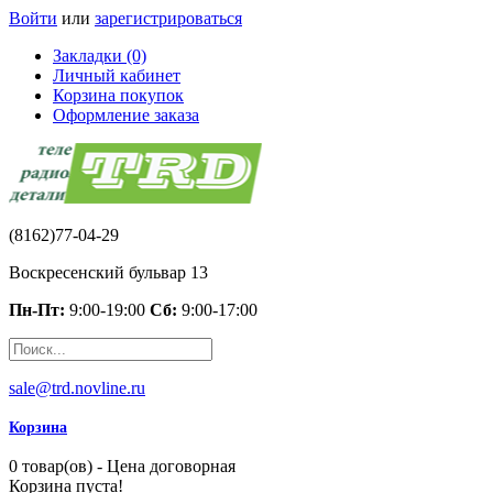
Войти
или
зарегистрироваться
Закладки (0)
Личный кабинет
Корзина покупок
Оформление заказа
(8162)77-04-29
Воскресенский бульвар 13
Пн-Пт:
9:00-19:00
Сб:
9:00-17:00
sale@trd.novline.ru
Корзина
0 товар(ов) - Цена договорная
Корзина пуста!