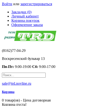
Войти
или
зарегистрироваться
Закладки (0)
Личный кабинет
Корзина покупок
Оформление заказа
(8162)77-04-29
Воскресенский бульвар 13
Пн-Пт:
9:00-19:00
Сб:
9:00-17:00
sale@trd.novline.ru
Корзина
0 товар(ов) - Цена договорная
Корзина пуста!