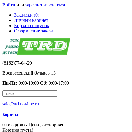
Войти
или
зарегистрироваться
Закладки (0)
Личный кабинет
Корзина покупок
Оформление заказа
(8162)77-04-29
Воскресенский бульвар 13
Пн-Пт:
9:00-19:00
Сб:
9:00-17:00
sale@trd.novline.ru
Корзина
0 товар(ов) - Цена договорная
Корзина пуста!