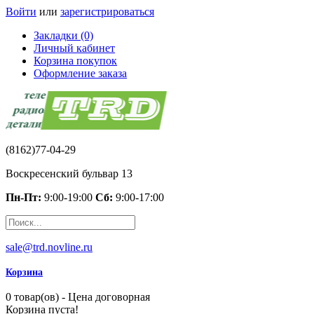
Войти
или
зарегистрироваться
Закладки (0)
Личный кабинет
Корзина покупок
Оформление заказа
(8162)77-04-29
Воскресенский бульвар 13
Пн-Пт:
9:00-19:00
Сб:
9:00-17:00
sale@trd.novline.ru
Корзина
0 товар(ов) - Цена договорная
Корзина пуста!