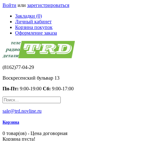
Войти
или
зарегистрироваться
Закладки (0)
Личный кабинет
Корзина покупок
Оформление заказа
(8162)77-04-29
Воскресенский бульвар 13
Пн-Пт:
9:00-19:00
Сб:
9:00-17:00
sale@trd.novline.ru
Корзина
0 товар(ов) - Цена договорная
Корзина пуста!