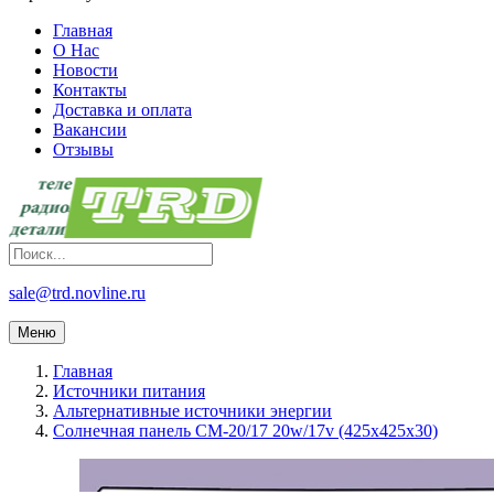
Главная
О Нас
Новости
Контакты
Доставка и оплата
Вакансии
Отзывы
sale@trd.novline.ru
Меню
Главная
Источники питания
Альтернативные источники энергии
Солнечная панель CM-20/17 20w/17v (425х425х30)