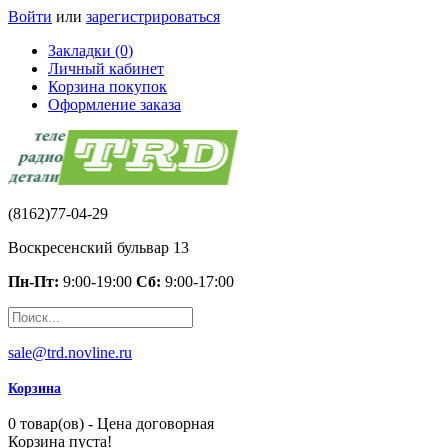
Войти
или
зарегистрироваться
Закладки (0)
Личный кабинет
Корзина покупок
Оформление заказа
(8162)77-04-29
Воскресенский бульвар 13
Пн-Пт:
9:00-19:00
Сб:
9:00-17:00
sale@trd.novline.ru
Корзина
0 товар(ов) - Цена договорная
Корзина пуста!