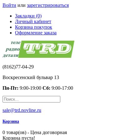
Войти
или
зарегистрироваться
Закладки (0)
Личный кабинет
Корзина покупок
Оформление заказа
(8162)77-04-29
Воскресенский бульвар 13
Пн-Пт:
9:00-19:00
Сб:
9:00-17:00
sale@trd.novline.ru
Корзина
0 товар(ов) - Цена договорная
Корзина пуста!