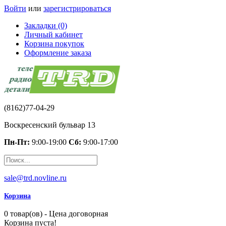
Войти
или
зарегистрироваться
Закладки (0)
Личный кабинет
Корзина покупок
Оформление заказа
(8162)77-04-29
Воскресенский бульвар 13
Пн-Пт:
9:00-19:00
Сб:
9:00-17:00
sale@trd.novline.ru
Корзина
0 товар(ов) - Цена договорная
Корзина пуста!