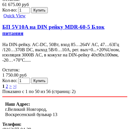
61 675.00 руб
Кол-во:
Quick View
БП 5V10A на DIN рейку MDR-60-5 Блок
питания
На DIN-рейку. AC-DC, 50Вт, вход 85…264V AC, 47…63Гц
/120…370В DC, выход 5В/0…10A, рег. вых=0...+20%Uном,
изоляция 3000В AC, в кожухе на DIN-рейку 40х90х100мм,
-20…+70°С.....
Остаток:
1 750.00 руб
Кол-во:
1
2
>
>|
Показано с 1 по 50 из 56 (страниц: 2)
Наш Адрес:
г.Великий Новгород,
Воскресенский бульвар 13
Телефон: