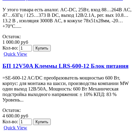
У этого товара есть аналог. AC-DC, 25Вт, вход 88…264В AC,
47…63Гц / 125…373 В DC, выход 12В/2.1A, рег. вых 10.8…
13.2 В , изоляция 3000В AC, в кожухе 78х51х28мм, -20…
+70°С.....
Остаток:
1 000.00 руб
Кол-во:
Quick View
БП 12V50A Клеммы LRS-600-12 Блок питания
=SE-600-12 AC/DC преобразователь мощностью 600 Вт,
корпус: для монтажа на шасси, производства компании MW
один выход 12В/50А, Мощность: 600 Вт Механическая
подстройка выходного напряжения: ± 10% КПД: 83 %
Уровень...
Остаток:
4 600.00 руб
Кол-во:
Quick View