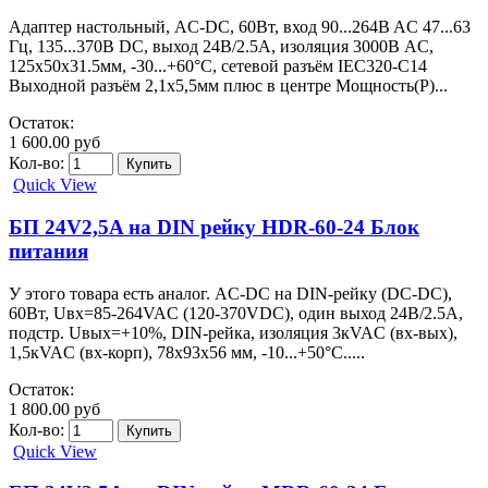
Адаптер настольный, AC-DC, 60Вт, вход 90...264B AC 47...63
Гц, 135...370B DC, выход 24B/2.5A, изоляция 3000В AC,
125x50x31.5мм, -30...+60°С, сетевой разъём IEC320-C14
Выходной разъём 2,1х5,5мм плюс в центре Мощность(P)...
Остаток:
1 600.00 руб
Кол-во:
Quick View
БП 24V2,5A на DIN рейку HDR-60-24 Блок
питания
У этого товара есть аналог. AC-DC на DIN-рейку (DC-DC),
60Вт, Uвх=85-264VAC (120-370VDC), один выход 24В/2.5А,
подстр. Uвых=+10%, DIN-рейка, изоляция 3кVAC (вх-вых),
1,5кVAC (вх-корп), 78х93х56 мм, -10...+50°С.....
Остаток:
1 800.00 руб
Кол-во:
Quick View