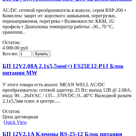
AC/DC сетевой преобразователь в кожухе, серия RSP-200 •
Комплекс защит от: короткого замыкания, перегрузки,
перенапряжения, перегрева • Возможности: ККМ, 1U
профиль • Диапазоны температур работы: -30...70 °C,
хранения...
Остаток:
4 000.00 руб
Кол-во:
БП 12V2,08A 2,1х5,5мм(+) ES25E12-P1J Блок
питания MW
У этого товара есть аналог. MEAN WELL AC/DC
преобразователь: сетевой адаптер; 25 Вт; выход 12В @ 2.08А;
вход: 90…264VAC / 135…370VDC; 0...40°C Выходной разъём
2,1х5,5мм плюс в центре.....
Остаток:
Цена договорная
Quick View
БП 12V2,1A Клеммы RS-25-12 Блок питания