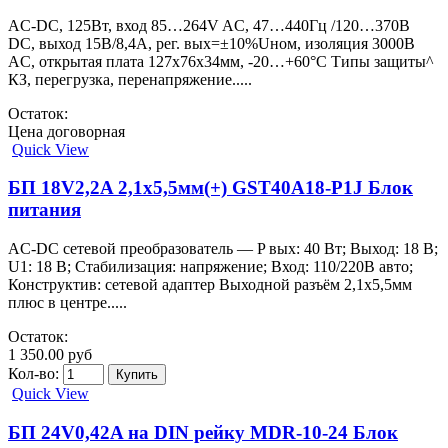
AC-DC, 125Вт, вход 85…264V AC, 47…440Гц /120…370В
DC, выход 15В/8,4A, рег. вых=±10%Uном, изоляция 3000В
AC, открытая плата 127х76х34мм, -20…+60°С Типы защиты^
КЗ, перегрузка, перенапряжение.....
Остаток:
Цена договорная
Quick View
БП 18V2,2A 2,1х5,5мм(+) GST40A18-P1J Блок
питания
AC-DC сетевой преобразователь — P вых: 40 Вт; Выход: 18 В;
U1: 18 В; Стабилизация: напряжение; Вход: 110/220В авто;
Конструктив: сетевой адаптер Выходной разъём 2,1х5,5мм
плюс в центре.....
Остаток:
1 350.00 руб
Кол-во:
Quick View
БП 24V0,42A на DIN рейку MDR-10-24 Блок