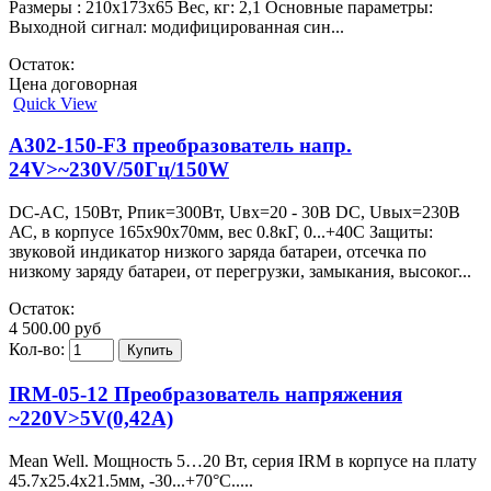
Размеры : 210x173x65 Вес, кг: 2,1 Основные параметры:
Выходной сигнал: модифицированная син...
Остаток:
Цена договорная
Quick View
A302-150-F3 преобразователь напр.
24V>~230V/50Гц/150W
DC-AC, 150Вт, Рпик=300Вт, Uвх=20 - 30В DC, Uвых=230В
АС, в корпусе 165х90х70мм, вес 0.8кГ, 0...+40С Защиты:
звуковой индикатор низкого заряда батареи, отсечка по
низкому заряду батареи, от перегрузки, замыкания, высоког...
Остаток:
4 500.00 руб
Кол-во:
IRM-05-12 Преобразователь напряжения
~220V>5V(0,42A)
Mean Well. Мощность 5…20 Вт, серия IRM в корпусе на плату
45.7х25.4х21.5мм, -30...+70°C.....