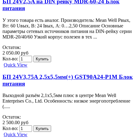
БП 24V2,5A на DIN рейку MDR-60-24 Блок
питания
У этого товара есть аналог. Производитель: Mean Well Pвых,
Вт: 60 Uвых, В: 24 Iвых, А: 0…2,50 Описание Основные
параметры сетевых источников питания на DIN-рейку серии
MDR-20/40/60 Узкий корпус полезен в тех ...
Остаток:
2 050.00 руб
Кол-во:
Quick View
БП 24V3,75A 2,5х5,5мм(+) GST90A24-P1M Блок
питания
Выходной разъём 2,1х5,5мм плюс в центре Mean Well
Enterprises Co., Ltd. Особенность: низкое энергопотребление
(.....
Остаток:
2 500.00 руб
Кол-во:
Quick View