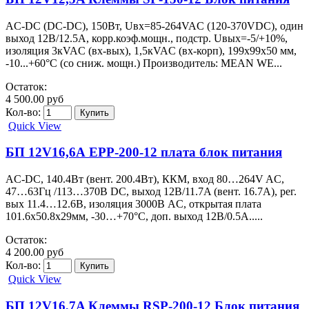
AC-DC (DC-DC), 150Вт, Uвх=85-264VAC (120-370VDC), один
выход 12В/12.5А, корр.коэф.мощн., подстр. Uвых=-5/+10%,
изоляция 3кVAC (вх-вых), 1,5кVAC (вх-корп), 199х99х50 мм,
-10...+60°С (со сниж. мощн.) Производитель: MEAN WE...
Остаток:
4 500.00 руб
Кол-во:
Quick View
БП 12V16,6А EPP-200-12 плата блок питания
AC-DC, 140.4Вт (вент. 200.4Вт), ККМ, вход 80…264V AC,
47…63Гц /113…370В DC, выход 12В/11.7A (вент. 16.7А), рег.
вых 11.4…12.6В, изоляция 3000В AC, открытая плата
101.6х50.8х29мм, -30…+70°С, доп. выход 12В/0.5А.....
Остаток:
4 200.00 руб
Кол-во:
Quick View
БП 12V16,7A Клеммы RSP-200-12 Блок питания