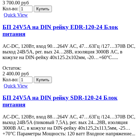
3 700.00 руб
Кол-во:
Quick View
БП 24V5A на DIN рейку EDR-120-24 Блок
питания
AC-DC, 120Вт, вход 90…264V AC, 47…63Гц /127…370В DC,
выход 24В/5A, рег. вых 24…28В, изоляция 3000В AC, в
кожухе на DIN-рейку 40х125.2х102мм, -20…+60°С.....
Остаток:
2 400.00 руб
Кол-во:
Quick View
БП 24V5A на DIN рейку SDR-120-24 Блок
питания
AC-DC, 120Вт, вход 88…264V AC, 47…63Гц /124…370В DC,
выход 24В/5A (пиковый 7,5А), рег. вых 24...28В, изоляция
3000В AC, в кожухе на DIN-рейку 40х125,2х113,5мм, -25…
+70°С Параметры Мощность: 120 ватт Входное напряжение...