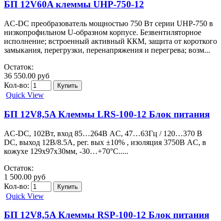
БП 12V60A клеммы UHP-750-12
AC-DC преобразователь мощностью 750 Вт серии UHP-750 в
низкопрофильном U-образном корпусе. Безвентиляторное
исполнение; встроенный активный ККМ, защита от короткого
замыкания, перегрузки, перенапряжения и перегрева; возм...
Остаток:
36 550.00 руб
Кол-во:
Quick View
БП 12V8,5A Клеммы LRS-100-12 Блок питания
AC-DC, 102Вт, вход 85…264В AC, 47…63Гц / 120…370 В
DC, выход 12В/8.5A, рег. вых ±10% , изоляция 3750В AC, в
кожухе 129х97х30мм, -30…+70°С.....
Остаток:
1 500.00 руб
Кол-во:
Quick View
БП 12V8,5A Клеммы RSP-100-12 Блок питания