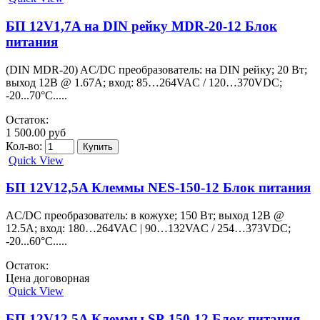
БП 12V1,7A на DIN рейку MDR-20-12 Блок
питания
(DIN MDR-20) AC/DC преобразователь: на DIN рейку; 20 Вт;
выход 12В @ 1.67А; вход: 85…264VAC / 120…370VDC;
-20...70°C.....
Остаток:
1 500.00 руб
Кол-во:
Quick View
БП 12V12,5A Клеммы NES-150-12 Блок питания
AC/DC преобразователь: в кожухе; 150 Вт; выход 12В @
12.5А; вход: 180…264VAC | 90…132VAC / 254…373VDC;
-20...60°C.....
Остаток:
Цена договорная
Quick View
БП 12V12,5A Клеммы SP-150-12 Блок питания