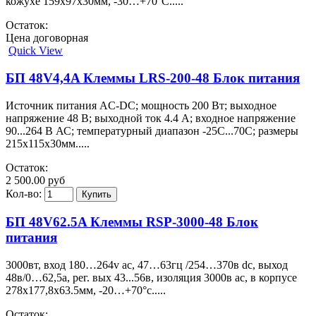
кожухе 159х97х30мм, -30…+70°С.....
Остаток:
Цена договорная
Quick View
БП 48V4,4A Клеммы LRS-200-48 Блок питания
Источник питания AC-DC; мощность 200 Вт; выходное
напряжение 48 В; выходной ток 4.4 А; входное напряжение
90...264 В АС; температурный диапазон -25С...70С; размеры
215х115х30мм.....
Остаток:
2 500.00 руб
Кол-во:
БП 48V62.5A Клеммы RSP-3000-48 Блок
питания
3000вт, вход 180…264v ac, 47…63гц /254…370в dc, выход
48в/0…62,5a, рег. вых 43...56в, изоляция 3000в ac, в корпусе
278х177,8х63.5мм, -20…+70°с.....
Остаток: