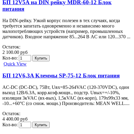
БП 12V5A на DIN рейку MDR-60-12 Блок
питания
На DIN-рейку. Узкий корпус полезен в тех случаях, когда
требуется запитать одновременно и независимо много
малопотребляющих устройств (например, промышленных
датчиков). Входное напряжение 85...264 В AC или 120...370 ...
Остаток:
2 100.00 руб
Кол-во:
Quick View
БП 12V6,3A Клеммы SP-75-12 Блок питания
AC-DC (DC-DC), 75Вт, Uвх=85-264VAC (120-370VDC), один
выход 12В/6.3А, корр.коэф.мощн., подстр. Uвых=+/-10%,
изоляция 3кVAC (вх-вых), 1,5кVAC (вх-корп), 179х99х33 мм,
-10...+60°С (со сниж. мощн.) Производитель: MEAN WELL....
Остаток:
4 400.00 руб
Кол-во: