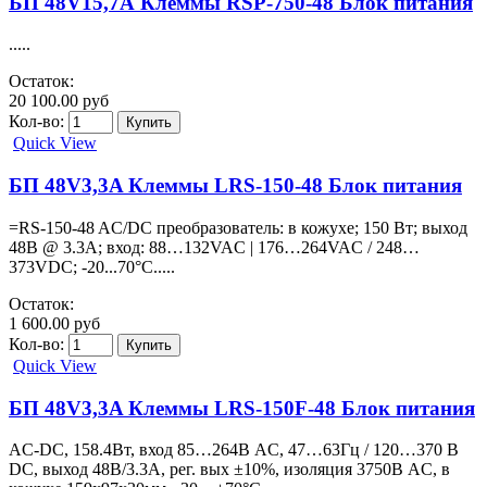
БП 48V15,7А Клеммы RSP-750-48 Блок питания
.....
Остаток:
20 100.00 руб
Кол-во:
Quick View
БП 48V3,3A Клеммы LRS-150-48 Блок питания
=RS-150-48 AC/DC преобразователь: в кожухе; 150 Вт; выход
48В @ 3.3А; вход: 88…132VAC | 176…264VAC / 248…
373VDC; -20...70°C.....
Остаток:
1 600.00 руб
Кол-во:
Quick View
БП 48V3,3A Клеммы LRS-150F-48 Блок питания
AC-DC, 158.4Вт, вход 85…264В AC, 47…63Гц / 120…370 В
DC, выход 48В/3.3A, рег. вых ±10%, изоляция 3750В AC, в