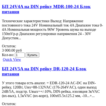
БП 24V4A на DIN рейку MDR-100-24 Блок
питания
Технические характеристики Выход: Напряжение
постоянного тока 24V Номинальный ток 4A Диапазон тока 0-
4A Номинальная мощность 96W Уровень шума на выходе
150mVp-p Диапазон регулировки напряжения 24 - 30V
Допустим...
Остаток:
3 000.00 руб
Кол-во:
Quick View
БП 24V5A на DIN рейку DR-120-24 Блок
питания
У этого товара есть аналог. = EDR-120-24 AC-DC на DIN-
рейку, 120Вт, Uвх=88-132VAC (176-264VАC), один выход
24В/5А, подстр. Uвых=+/-10%, DIN-рейка, изоляция 3кVAC
(вх-вых), 1,5кVAC (вх-корп), 100х65.5х125.2 мм, -10...+...
Остаток: