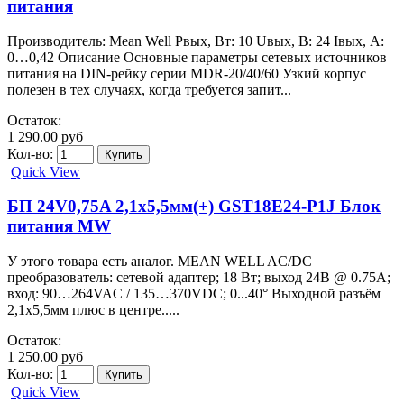
питания
Производитель: Mean Well Pвых, Вт: 10 Uвых, В: 24 Iвых, А:
0…0,42 Описание Основные параметры сетевых источников
питания на DIN-рейку серии MDR-20/40/60 Узкий корпус
полезен в тех случаях, когда требуется запит...
Остаток:
1 290.00 руб
Кол-во:
Quick View
БП 24V0,75A 2,1х5,5мм(+) GST18E24-P1J Блок
питания MW
У этого товара есть аналог. MEAN WELL AC/DC
преобразователь: сетевой адаптер; 18 Вт; выход 24В @ 0.75А;
вход: 90…264VAC / 135…370VDC; 0...40° Выходной разъём
2,1х5,5мм плюс в центре.....
Остаток:
1 250.00 руб
Кол-во:
Quick View