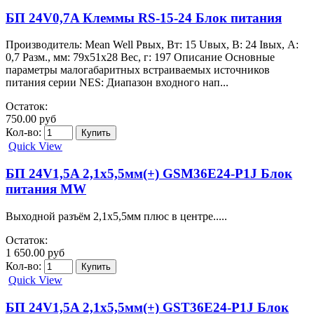
БП 24V0,7A Клеммы RS-15-24 Блок питания
Производитель: Mean Well Pвых, Вт: 15 Uвых, В: 24 Iвых, А:
0,7 Разм., мм: 79x51x28 Вес, г: 197 Описание Основные
параметры малогабаритных встраиваемых источников
питания серии NES: Диапазон входного нап...
Остаток:
750.00 руб
Кол-во:
Quick View
БП 24V1,5A 2,1х5,5мм(+) GSM36E24-P1J Блок
питания MW
Выходной разъём 2,1х5,5мм плюс в центре.....
Остаток:
1 650.00 руб
Кол-во:
Quick View
БП 24V1,5A 2,1х5,5мм(+) GST36E24-P1J Блок