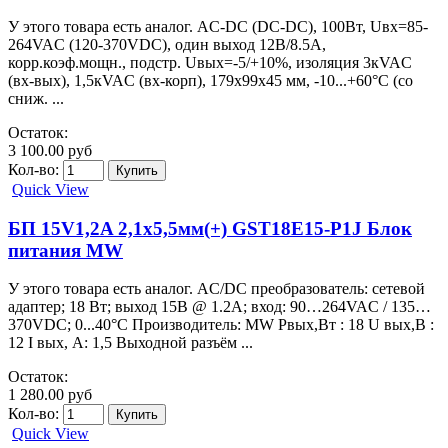
У этого товара есть аналог. AC-DC (DC-DC), 100Вт, Uвх=85-
264VAC (120-370VDC), один выход 12В/8.5А,
корр.коэф.мощн., подстр. Uвых=-5/+10%, изоляция 3кVAC
(вх-вых), 1,5кVAC (вх-корп), 179х99х45 мм, -10...+60°С (со
сниж. ...
Остаток:
3 100.00 руб
Кол-во:
Quick View
БП 15V1,2A 2,1х5,5мм(+) GST18E15-P1J Блок
питания MW
У этого товара есть аналог. AC/DC преобразователь: сетевой
адаптер; 18 Вт; выход 15В @ 1.2А; вход: 90…264VAC / 135…
370VDC; 0...40°C Производитель: MW Рвых,Вт : 18 U вых,В :
12 I вых, А: 1,5 Выходной разъём ...
Остаток:
1 280.00 руб
Кол-во:
Quick View