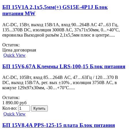
БП 15V1A 2,1х5,5мм(+) GS15E-4P1J Блок
питания MW
AC-DC, 15Вт, выход 15В/1A, вход 90...264B AC 47...63 Гц,
135...370B DC, изоляция 3000B AC, 37x71x50мм, 0...+40°С,
евровилка Выходной разъём 2,1х5,5мм плюс в центре.....
Остаток:
Цена договорная
Quick View
БП 15V6,67A Клеммы LRS-100-15 Блок питания
AC-DC, 105Вт, вход 85…264В AC, 47…63Гц / 120…370 В
DC, выход 15В/7A, рег. вых ±10% , изоляция 3750В AC, в
кожухе 129х97х30мм, -30…+70°С.....
Остаток:
1 890.00 руб
Кол-во:
Quick View
БП 15V8,4A PPS-125-15 плата Блок питания