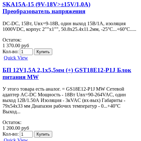
SKA15A-15 (9V-18V>±15V/1,0A)
Преобразователь напряжения
DC-DC, 15Вт, Uвх=9-18В, один выход 15В/1А, изоляция
1000VDC, корпус 2""х1"", 50.8х25.4х11.2мм, -25°С...+60°С.....
Остаток:
1 370.00 руб
Кол-во:
Quick View
БП 12V1,5A 2,1х5,5мм (+) GST18E12-P1J Блок
питания MW
У этого товара есть аналог. = GS18E12-P1J MW Сетевой
адаптер AC-DC Мощность - 18Вт Uвх=90-264VAC, один
выход 12В/1.50А Изоляция - 3кVAC (вх-вых) Габариты -
79х54х33 мм Диапазон рабочих температур - 0...+40°С
Выход...
Остаток:
1 200.00 руб
Кол-во:
Quick View