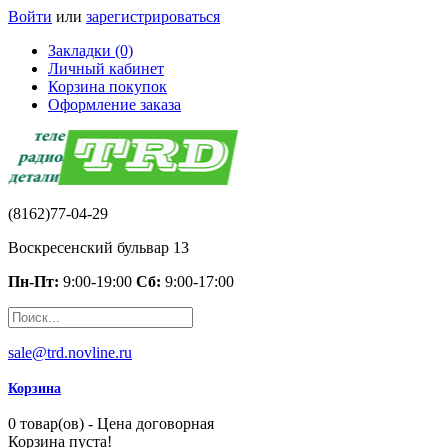
Войти
или
зарегистрироваться
Закладки (0)
Личный кабинет
Корзина покупок
Оформление заказа
(8162)77-04-29
Воскресенский бульвар 13
Пн-Пт:
9:00-19:00
Сб:
9:00-17:00
sale@trd.novline.ru
Корзина
0 товар(ов) - Цена договорная
Корзина пуста!