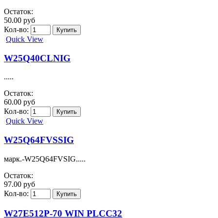
Остаток:
50.00 руб
Кол-во:
Quick View
W25Q40CLNIG
.....
Остаток:
60.00 руб
Кол-во:
Quick View
W25Q64FVSSIG
марк.-W25Q64FVSIG.....
Остаток:
97.00 руб
Кол-во:
W27E512P-70 WIN PLCC32