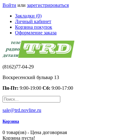
Войти
или
зарегистрироваться
Закладки (0)
Личный кабинет
Корзина покупок
Оформление заказа
(8162)77-04-29
Воскресенский бульвар 13
Пн-Пт:
9:00-19:00
Сб:
9:00-17:00
sale@trd.novline.ru
Корзина
0 товар(ов) - Цена договорная
Корзина пуста!