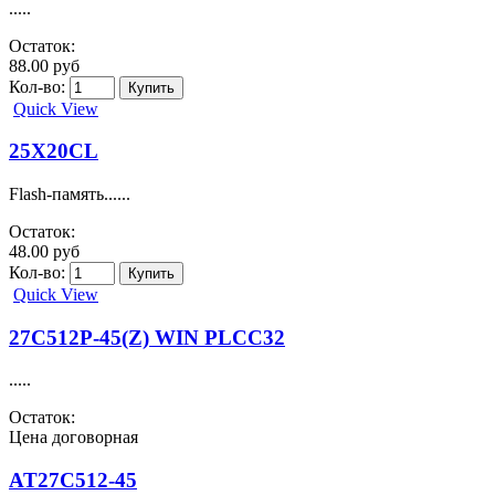
.....
Остаток:
88.00 руб
Кол-во:
Quick View
25X20CL
Flash-память......
Остаток:
48.00 руб
Кол-во:
Quick View
27C512P-45(Z) WIN PLCC32
.....
Остаток:
Цена договорная
AT27C512-45