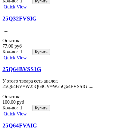
Кол-во:
Quick View
25Q32FVSIG
.....
Остаток:
77.00 руб
Кол-во:
Quick View
25Q64BVSS1G
У этого твоара есть аналог.
25Q64BV=W25Q64CV=W25Q64FVSSIG.....
Остаток:
100.00 руб
Кол-во:
Quick View
25Q64FVAIG