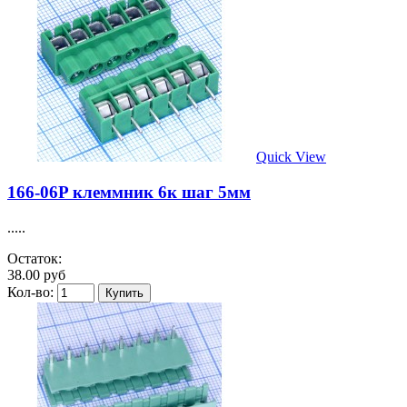
Quick View
166-06P клеммник 6к шаг 5мм
.....
Остаток:
38.00 руб
Кол-во: