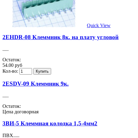
Quick View
2EHDR-08 Клеммник 8к. на плату угловой
.....
Остаток:
54.00 руб
Кол-во:
2ESDV-09 Клеммник 9к.
.....
Остаток:
Цена договорная
3ВИ-5 Клеммная колодка 1,5-4мм2
ПВХ.....