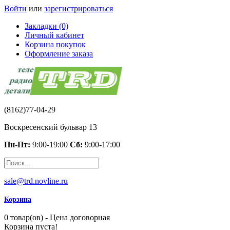
Войти
или
зарегистрироваться
Закладки (0)
Личный кабинет
Корзина покупок
Оформление заказа
(8162)77-04-29
Воскресенский бульвар 13
Пн-Пт:
9:00-19:00
Сб:
9:00-17:00
sale@trd.novline.ru
Корзина
0 товар(ов) - Цена договорная
Корзина пуста!