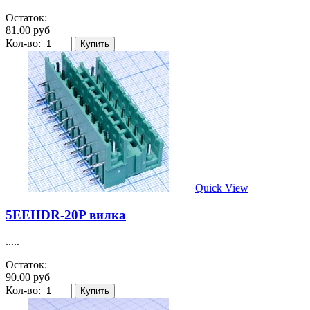
Остаток:
81.00 руб
Кол-во:
Quick View
5EEHDR-20P вилка
.....
Остаток:
90.00 руб
Кол-во: