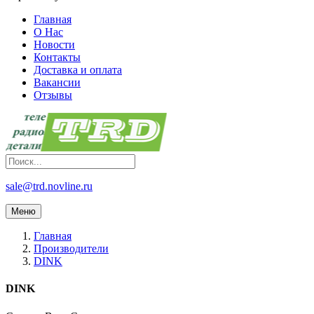
Главная
О Нас
Новости
Контакты
Доставка и оплата
Вакансии
Отзывы
sale@trd.novline.ru
Меню
Главная
Производители
DINK
DINK