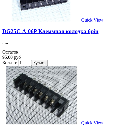
Quick View
DG25C-A-06P Клеммная колодка 6pin
.....
Остаток:
95.00 руб
Кол-во:
Quick View