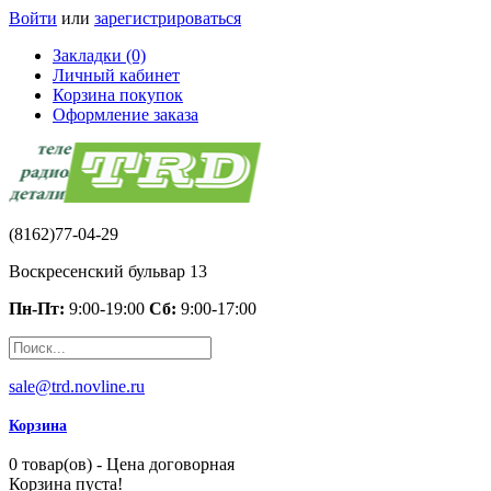
Войти
или
зарегистрироваться
Закладки (0)
Личный кабинет
Корзина покупок
Оформление заказа
(8162)77-04-29
Воскресенский бульвар 13
Пн-Пт:
9:00-19:00
Сб:
9:00-17:00
sale@trd.novline.ru
Корзина
0 товар(ов) - Цена договорная
Корзина пуста!