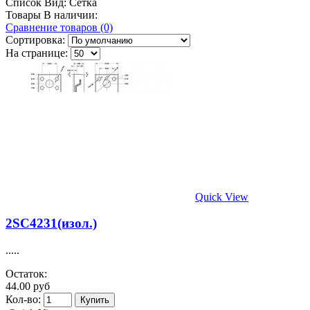
Список
Вид:
Сетка
Товары В наличии:
Сравнение товаров (0)
Сортировка:
На странице:
Quick View
2SC4231(изол.)
.....
Остаток:
44.00 руб
Кол-во: