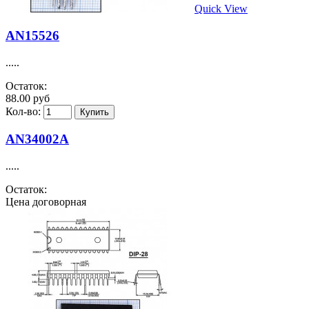
Quick View
AN15526
.....
Остаток:
88.00 руб
Кол-во:
AN34002A
.....
Остаток:
Цена договорная