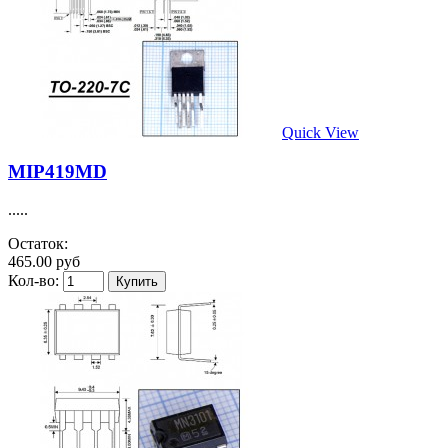
Quick View
MIP419MD
.....
Остаток:
465.00 руб
Кол-во: