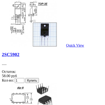
Quick View
2SC5902
.....
Остаток:
58.00 руб
Кол-во: