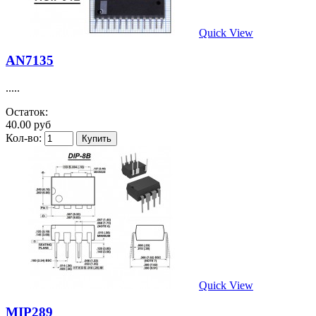
Quick View
AN7135
.....
Остаток:
40.00 руб
Кол-во:
Quick View
MIP289