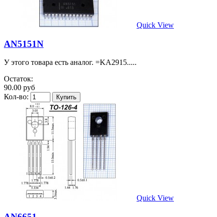
Quick View
AN5151N
У этого товара есть аналог. =KA2915.....
Остаток:
90.00 руб
Кол-во:
Quick View
AN6651