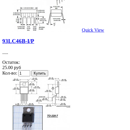
Quick View
93LC46B-I/P
.....
Остаток:
25.00 руб
Кол-во: