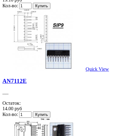
Кол-во:
Quick View
AN7112E
.....
Остаток:
14.00 руб
Кол-во: