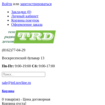
Войти
или
зарегистрироваться
Закладки (0)
Личный кабинет
Корзина покупок
Оформление заказа
(8162)77-04-29
Воскресенский бульвар 13
Пн-Пт:
9:00-19:00
Сб:
9:00-17:00
sale@trd.novline.ru
Корзина
0 товар(ов) - Цена договорная
Корзина пуста!