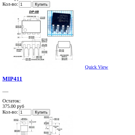
Кол-во:
Quick View
MIP411
.....
Остаток:
375.00 руб
Кол-во: