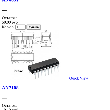
.....
Остаток:
50.00 руб
Кол-во:
Quick View
AN7108
.....
Остаток:
19.10 руб