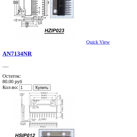
Quick View
AN7134NR
.....
Остаток:
80.00 руб
Кол-во: