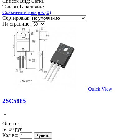
Список
Вид:
Сетка
Товары В наличии:
Сравнение товаров (0)
Сортировка:
На странице:
Quick View
2SC5885
.....
Остаток:
54.00 руб
Кол-во: