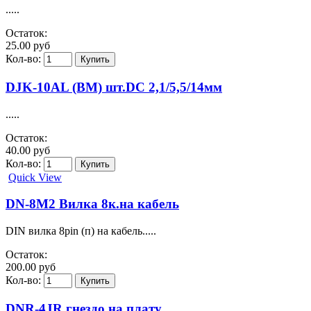
.....
Остаток:
25.00 руб
Кол-во:
DJK-10AL (BM) шт.DC 2,1/5,5/14мм
.....
Остаток:
40.00 руб
Кол-во:
Quick View
DN-8M2 Вилка 8к.на кабель
DIN вилка 8pin (п) на кабель.....
Остаток:
200.00 руб
Кол-во:
DNR-4JR гнездо на плату