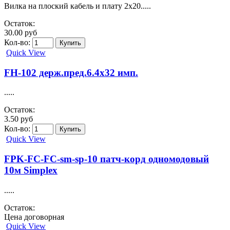
Вилка на плоский кабель и плату 2x20.....
Остаток:
30.00 руб
Кол-во:
Quick View
FH-102 держ.пред.6.4х32 имп.
.....
Остаток:
3.50 руб
Кол-во:
Quick View
FPK-FC-FC-sm-sp-10 патч-корд одномодовый
10м Simplex
.....
Остаток:
Цена договорная
Quick View