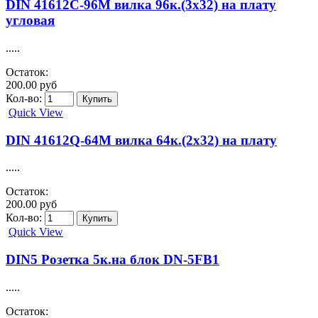
DIN 41612C-96M вилка 96к.(3х32) на плату
угловая
.....
Остаток:
200.00 руб
Кол-во:
Quick View
DIN 41612Q-64M вилка 64к.(2х32) на плату
.....
Остаток:
200.00 руб
Кол-во:
Quick View
DIN5 Розетка 5к.на блок DN-5FB1
.....
Остаток: