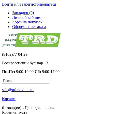
Войти
или
зарегистрироваться
Закладки (0)
Личный кабинет
Корзина покупок
Оформление заказа
(8162)77-04-29
Воскресенский бульвар 13
Пн-Пт:
9:00-19:00
Сб:
9:00-17:00
sale@trd.novline.ru
Корзина
0 товар(ов) - Цена договорная
Корзина пуста!