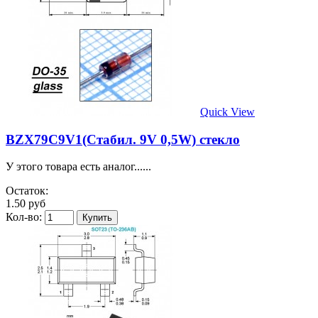
Quick View
BZX79C9V1(Стабил. 9V 0,5W) стекло
У этого товара есть аналог......
Остаток:
1.50 руб
Кол-во: