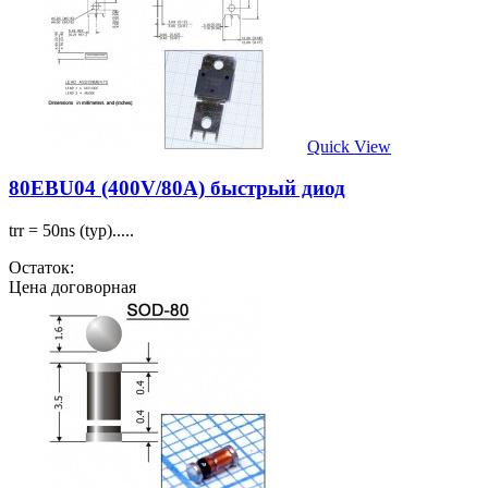
Quick View
80EBU04 (400V/80A) быстрый диод
trr = 50ns (typ).....
Остаток:
Цена договорная