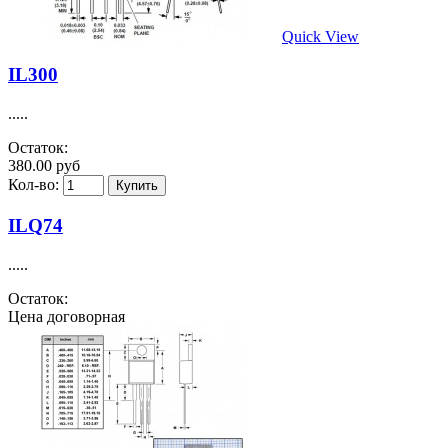
Quick View
IL300
.....
Остаток:
380.00 руб
Кол-во:
ILQ74
.....
Остаток:
Цена договорная