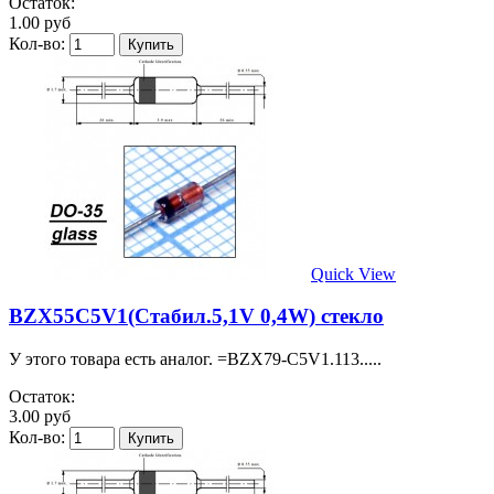
Остаток:
1.00 руб
Кол-во:
Quick View
BZX55C5V1(Стабил.5,1V 0,4W) стекло
У этого товара есть аналог. =BZX79-C5V1.113.....
Остаток:
3.00 руб
Кол-во: