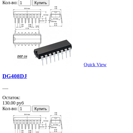
Кол-во:
Quick View
DG408DJ
.....
Остаток:
130.00 руб
Кол-во: