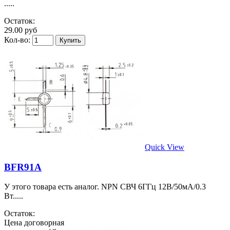
.....
Остаток:
29.00 руб
Кол-во:
Quick View
BFR91A
У этого товара есть аналог. NPN СВЧ 6ГГц 12В/50мА/0.3
Вт.....
Остаток:
Цена договорная