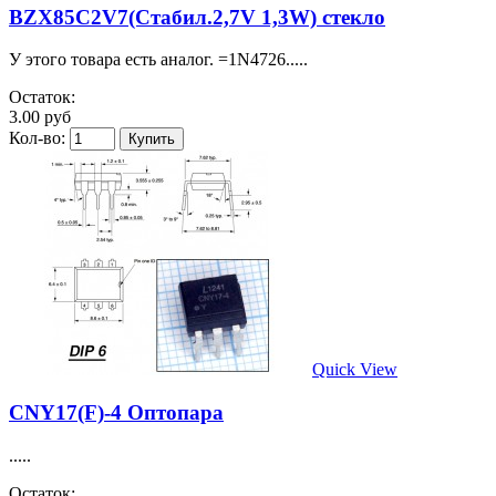
BZX85C2V7(Стабил.2,7V 1,3W) стекло
У этого товара есть аналог. =1N4726.....
Остаток:
3.00 руб
Кол-во:
Quick View
CNY17(F)-4 Оптопара
.....
Остаток: