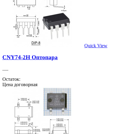
Quick View
CNY74-2H Оптопара
.....
Остаток:
Цена договорная