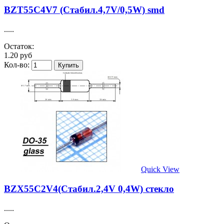
BZT55C4V7 (Стабил.4,7V/0,5W) smd
.....
Остаток:
1.20 руб
Кол-во:
Quick View
BZX55C2V4(Стабил.2,4V 0,4W) стекло
.....