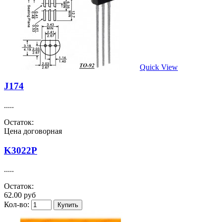
Quick View
J174
.....
Остаток:
Цена договорная
K3022P
.....
Остаток:
62.00 руб
Кол-во: