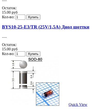
Остаток:
15.00 руб
Кол-во:
BYS10-25-E3/TR (25V/1,5A) Диод шоттки
.....
Остаток:
15.00 руб
Кол-во:
Quick View