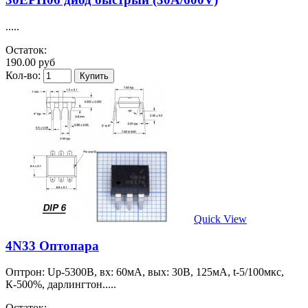
.....
Остаток:
190.00 руб
Кол-во:
Quick View
4N33 Оптопара
Оптрон: Uр-5300В, вх: 60мА, вых: 30В, 125мА, t-5/100мкс,
К-500%, дарлингтон.....
Остаток: