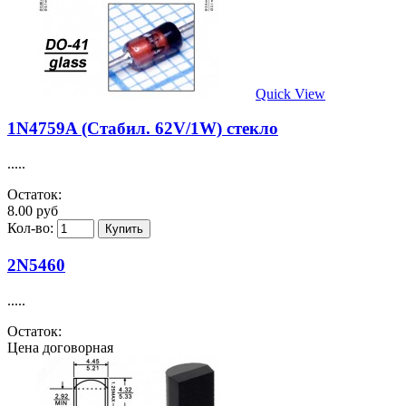
Quick View
1N4759A (Стабил. 62V/1W) стекло
.....
Остаток:
8.00 руб
Кол-во:
2N5460
.....
Остаток:
Цена договорная