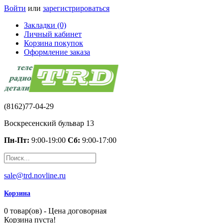
Войти
или
зарегистрироваться
Закладки (0)
Личный кабинет
Корзина покупок
Оформление заказа
(8162)77-04-29
Воскресенский бульвар 13
Пн-Пт:
9:00-19:00
Сб:
9:00-17:00
sale@trd.novline.ru
Корзина
0 товар(ов) - Цена договорная
Корзина пуста!