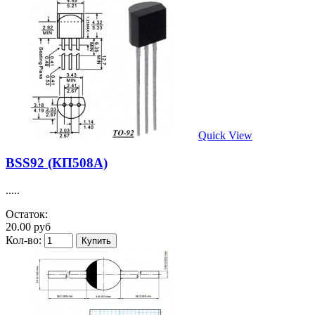
Quick View
BSS92 (КП508А)
.....
Остаток:
20.00 руб
Кол-во: