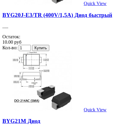
Quick View
BYG20J-E3/TR (400V/1,5A) Диод быстрый
.....
Остаток:
10.00 руб
Кол-во:
Quick View
BYG21M Диод
.....