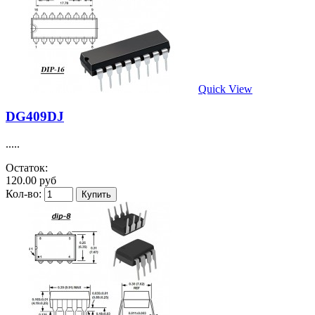
Quick View
DG409DJ
.....
Остаток:
120.00 руб
Кол-во: