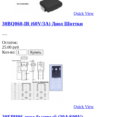
Quick View
30BQ060-IR (60V/3A) Диод Шоттки
.....
Остаток:
25.00 руб
Кол-во:
Quick View
30EPH06 диод быстрый (30A/600V)