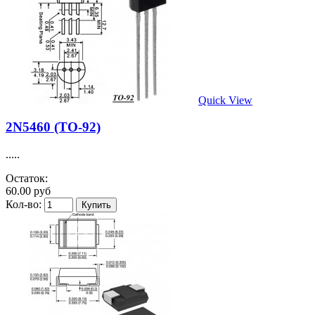
Quick View
2N5460 (TO-92)
.....
Остаток:
60.00 руб
Кол-во: