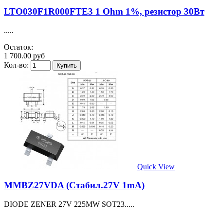
LTO030F1R000FTE3 1 Ohm 1%, резистор 30Вт
.....
Остаток:
1 700.00 руб
Кол-во:
Quick View
MMBZ27VDA (Стабил.27V 1mA)
DIODE ZENER 27V 225MW SOT23.....