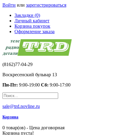
Войти
или
зарегистрироваться
Закладки (0)
Личный кабинет
Корзина покупок
Оформление заказа
(8162)77-04-29
Воскресенский бульвар 13
Пн-Пт:
9:00-19:00
Сб:
9:00-17:00
sale@trd.novline.ru
Корзина
0 товар(ов) - Цена договорная
Корзина пуста!