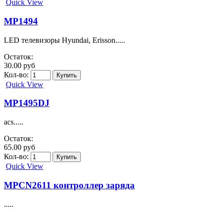
Quick View
MP1494
LED телевизоры Hyundai, Erisson.....
Остаток:
30.00 руб
Кол-во:
Quick View
MP1495DJ
acs.....
Остаток:
65.00 руб
Кол-во:
Quick View
MPCN2611 контроллер заряда
.....