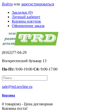
Войти
или
зарегистрироваться
Закладки (0)
Личный кабинет
Корзина покупок
Оформление заказа
(8162)77-04-29
Воскресенский бульвар 13
Пн-Пт:
9:00-19:00
Сб:
9:00-17:00
sale@trd.novline.ru
Корзина
0 товар(ов) - Цена договорная
Корзина пуста!